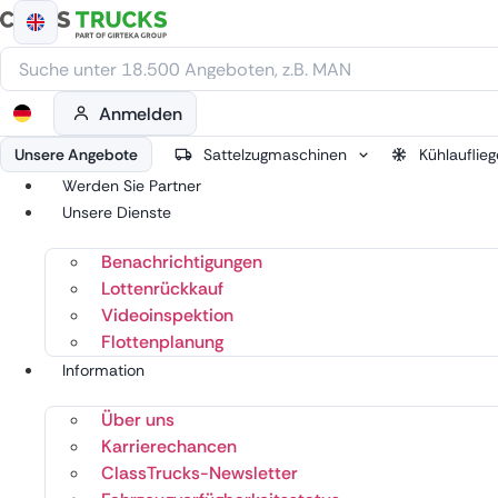
Zum
Inhalt
springen
Anmelden
Unsere Angebote
Sattelzugmaschinen
Kühlauflieg
Werden Sie Partner
Unsere Dienste
Benachrichtigungen
Lottenrückkauf
Videoinspektion
Flottenplanung
Information
Über uns
Karrierechancen
ClassTrucks-Newsletter