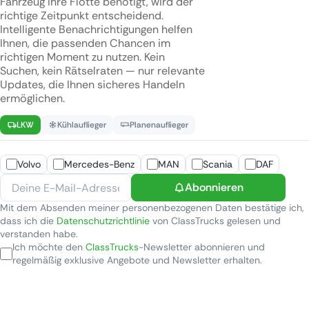
Fahrzeug Ihre Flotte benötigt, wird der
richtige Zeitpunkt entscheidend.
Intelligente Benachrichtigungen helfen
Ihnen, die passenden Chancen im
richtigen Moment zu nutzen. Kein
Suchen, kein Rätselraten — nur relevante
Updates, die Ihnen sicheres Handeln
ermöglichen.
LKW
Kühlauflieger
Planenauflieger
Volvo
Mercedes-Benz
MAN
Scania
DAF
Abonnieren
Mit dem Absenden meiner personenbezogenen Daten bestätige ich,
dass ich die
Datenschutzrichtlinie
von ClassTrucks gelesen und
verstanden habe.
Ich möchte den
ClassTrucks
-Newsletter abonnieren und
regelmäßig exklusive Angebote und Newsletter erhalten.