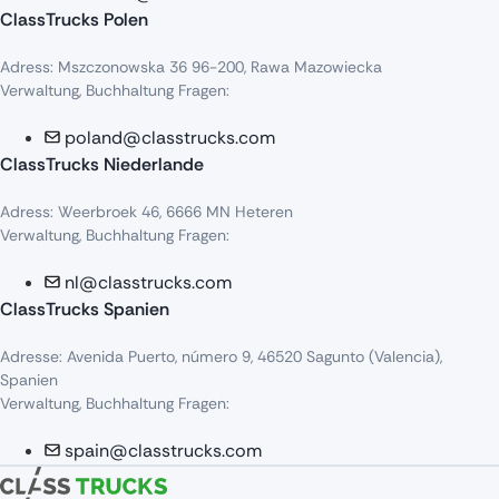
ClassTrucks Polen
Adress
:
Mszczonowska
36 96-200,
Rawa
Mazowiecka
Verwaltung, Buchhaltung Fragen:
poland@classtrucks.com
ClassTrucks Niederlande​
Adress
:
Weerbroek
46, 6666 MN
Heteren
Verwaltung, Buchhaltung Fragen:
nl@classtrucks.com
ClassTrucks Spanien
Ad
resse
: Avenida Puerto,
número
9, 46520
Sagunto
(Valencia),
Sp
anien
Verwaltung, Buchhaltung Fragen:
spain@classtrucks.com