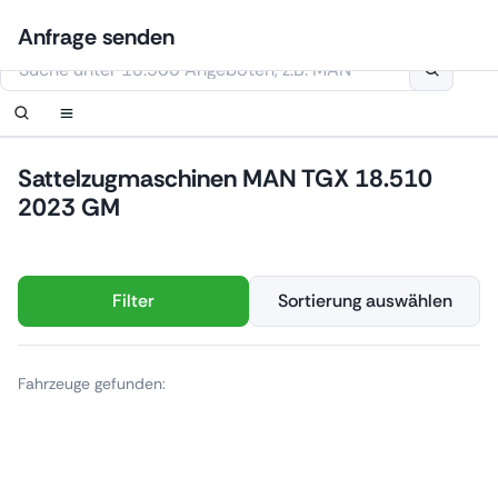
Zum
Anmelden
Benachrichtigung einrichten
Benachrichtigung einrichten
Kontaktiere uns
Ihre Anfrage wurde erhalten.
Anfrage senden
Inhalt
Diese Webseite verwendet Cookies
springen
Sattelzugmaschinen MAN TGX 18.510
2023 GM
Filter
Sortierung auswählen
Fahrzeuge gefunden: