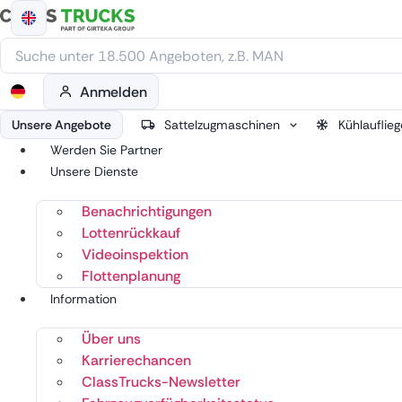
Zum
Inhalt
springen
Anmelden
Unsere Angebote
Sattelzugmaschinen
Kühlauflieg
Werden Sie Partner
Unsere Dienste
Benachrichtigungen
Lottenrückkauf
Videoinspektion
Flottenplanung
Information
Über uns
Karrierechancen
ClassTrucks-Newsletter