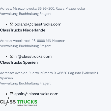
Adress
:
Mszczonowska
36 96-200,
Rawa
Mazowiecka
Verwaltung, Buchhaltung Fragen:
poland@classtrucks.com
ClassTrucks Niederlande​
Adress
:
Weerbroek
46, 6666 MN
Heteren
Verwaltung, Buchhaltung Fragen:
nl@classtrucks.com
ClassTrucks Spanien
Ad
resse
: Avenida Puerto,
número
9, 46520
Sagunto
(Valencia),
Sp
anien
Verwaltung, Buchhaltung Fragen:
spain@classtrucks.com