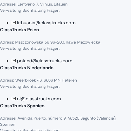
Adresse: Lentvario 7, Vilnius, Litauen
Verwaltung, Buchhaltung Fragen:
lithuania@classtrucks.com
ClassTrucks Polen
Adress
:
Mszczonowska
36 96-200,
Rawa
Mazowiecka
Verwaltung, Buchhaltung Fragen:
poland@classtrucks.com
ClassTrucks Niederlande​
Adress
:
Weerbroek
46, 6666 MN
Heteren
Verwaltung, Buchhaltung Fragen:
nl@classtrucks.com
ClassTrucks Spanien
Ad
resse
: Avenida Puerto,
número
9, 46520
Sagunto
(Valencia),
Sp
anien
Verwaltung, Buchhaltung Fragen: