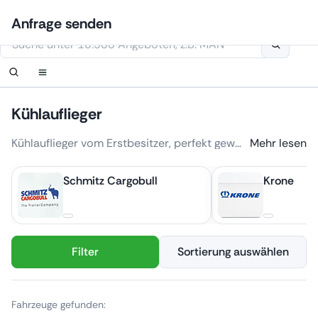
Zum
Anmelden
Benachrichtigung einrichten
Benachrichtigung einrichten
Kontaktiere uns
Ihre Anfrage wurde erhalten.
Anfrage senden
Inhalt
Diese Webseite verwendet Cookies
springen
Kühlauflieger
Kühlauflieger vom Erstbesitzer, perfekt gewartete Kühlauflieger. Zuverlässige Kühlkoffer Auflieger aus der Größte Fahrzeugflotte in Europa - Girteka Group. Wir bieten eine große Auswahl, bequeme Entwicklungsplanung Ihrer Flotte, professionell vorbereitete Fahrzeuge aus erster Hand.
Mehr lesen
Bei ClassTrucks bieten wir Ihnen eine große Auswahl an gebrauchten Kühlaufliegern zu fairen Preisen. Auch wenn Kühlkofferauflieger hauptsächlich genutzt werden um Produkte gekühlt zu halten, finden Sie in unserer Auswahl auch beheizte Anhänger. Unsere Kühlauflieger können für den Transport von Agrarprodukten, Chemikalien, Computer, Organen, Medikamente und andere verderbliche Waren genutzt werden.
Schmitz Cargobull
Krone
Unsere Auflieger sind kompatibel: In unserem Katalog finden Sie allerhand Aufliegermodelle die mit Ihrem LKW kompatibel sind. Bei ClassTrucks wird Qualität groß geschrieben: Alle Einheiten, die wir verkaufen, sind aus erster Hand und wir sind die einzigen Besitzer. Das Durchschnittsalter unserer Nutzfahrzeuge beträgt in etwa 3 Jahren. Alle unsere Anhänger befinden sich in top Zustand, denn alle werden gewartet und kommen mit einer vollständigen Service-Historie ab dem Tag, an dem die Transporteinheit gekauft wurde. Vor dem Verkauf werden alle abgenutzten Teile entweder vollständig repariert oder durch neue ersetzt. Wir legen besonderen Wert darauf, dass nur die originalen Reparaturmethoden und Teile des Herstellers verwendet werden, um unseren Kunden ein exzellentes Preis-Leistungs-Verhältnis zu gewähren.
Wir bieten Ihnen rundum Service: Wir kümmern uns um die Büroarbeit sowie um alle Ausgaben bezüglich der Lieferung. Wir liefern Ihren Kühlauflieger zum Ihrem nächsten Hafen und helfen Ihnen Zeit und Geld zu sparen. Schauen Sie sich jetzt unsere Kühlkofferauswahl an und überzeugen Sie sich von unserem Service.
Filter
Sortierung auswählen
Fahrzeuge gefunden: