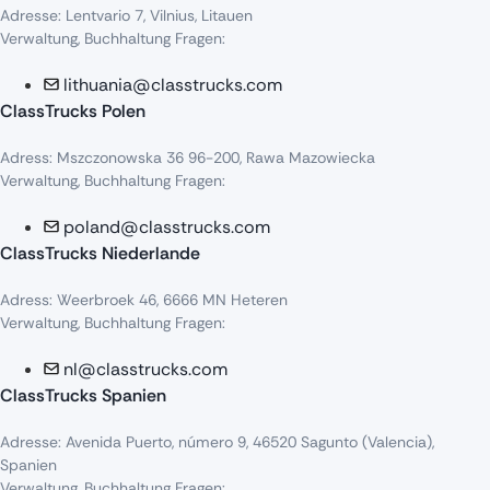
Adresse: Lentvario 7, Vilnius, Litauen
Verwaltung, Buchhaltung Fragen:
lithuania@classtrucks.com
ClassTrucks Polen
Adress
:
Mszczonowska
36 96-200,
Rawa
Mazowiecka
Verwaltung, Buchhaltung Fragen:
poland@classtrucks.com
ClassTrucks Niederlande​
Adress
:
Weerbroek
46, 6666 MN
Heteren
Verwaltung, Buchhaltung Fragen:
nl@classtrucks.com
ClassTrucks Spanien
Ad
resse
: Avenida Puerto,
número
9, 46520
Sagunto
(Valencia),
Sp
anien
Verwaltung, Buchhaltung Fragen: