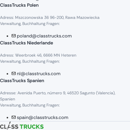
ClassTrucks Polen
Adress
:
Mszczonowska
36 96-200,
Rawa
Mazowiecka
Verwaltung, Buchhaltung Fragen:
poland@classtrucks.com
ClassTrucks Niederlande​
Adress
:
Weerbroek
46, 6666 MN
Heteren
Verwaltung, Buchhaltung Fragen:
nl@classtrucks.com
ClassTrucks Spanien
Ad
resse
: Avenida Puerto,
número
9, 46520
Sagunto
(Valencia),
Sp
anien
Verwaltung, Buchhaltung Fragen:
spain@classtrucks.com