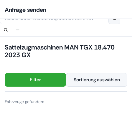
Zum
Anmelden
Benachrichtigung einrichten
Benachrichtigung einrichten
Kontaktiere uns
Ihre Anfrage wurde erhalten.
Anfrage senden
Inhalt
Diese Webseite verwendet Cookies
springen
Sattelzugmaschinen MAN TGX 18.470
2023 GX
Filter
Sortierung auswählen
Fahrzeuge gefunden: