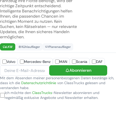
Fahrzeug Ihre Flotte benötigt, wird der
richtige Zeitpunkt entscheidend.
Intelligente Benachrichtigungen helfen
Ihnen, die passenden Chancen im
richtigen Moment zu nutzen. Kein
Suchen, kein Rätselraten — nur relevante
Updates, die Ihnen sicheres Handeln
ermöglichen.
LKW
Kühlauflieger
Planenauflieger
Volvo
Mercedes-Benz
MAN
Scania
DAF
Abonnieren
Mit dem Absenden meiner personenbezogenen Daten bestätige ich,
dass ich die
Datenschutzrichtlinie
von ClassTrucks gelesen und
verstanden habe.
Ich möchte den
ClassTrucks
-Newsletter abonnieren und
regelmäßig exklusive Angebote und Newsletter erhalten.