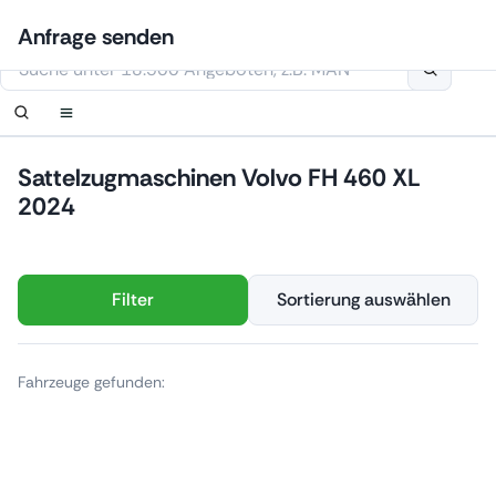
Zum
Anmelden
Benachrichtigung einrichten
Benachrichtigung einrichten
Kontaktiere uns
Ihre Anfrage wurde erhalten.
Anfrage senden
Inhalt
Diese Webseite verwendet Cookies
springen
Sattelzugmaschinen Volvo FH 460 XL
2024
Filter
Sortierung auswählen
Fahrzeuge gefunden: