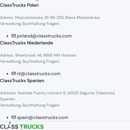
ClassTrucks Polen
Adress
:
Mszczonowska
36 96-200,
Rawa
Mazowiecka
Verwaltung, Buchhaltung Fragen:
poland@classtrucks.com
ClassTrucks Niederlande​
Adress
:
Weerbroek
46, 6666 MN
Heteren
Verwaltung, Buchhaltung Fragen:
nl@classtrucks.com
ClassTrucks Spanien
Ad
resse
: Avenida Puerto,
número
9, 46520
Sagunto
(Valencia),
Sp
anien
Verwaltung, Buchhaltung Fragen:
spain@classtrucks.com