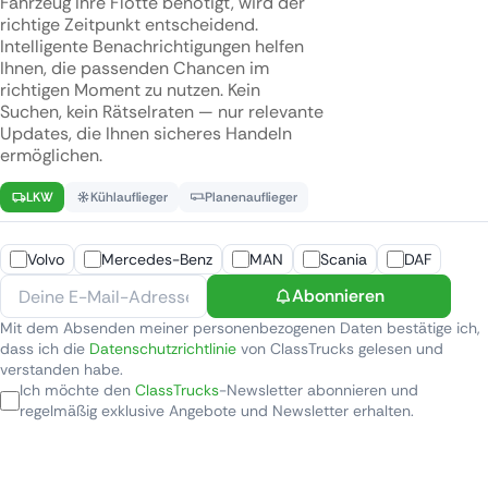
Fahrzeug Ihre Flotte benötigt, wird der
richtige Zeitpunkt entscheidend.
Intelligente Benachrichtigungen helfen
Ihnen, die passenden Chancen im
richtigen Moment zu nutzen. Kein
Suchen, kein Rätselraten — nur relevante
Updates, die Ihnen sicheres Handeln
ermöglichen.
LKW
Kühlauflieger
Planenauflieger
Volvo
Mercedes-Benz
MAN
Scania
DAF
Abonnieren
Mit dem Absenden meiner personenbezogenen Daten bestätige ich,
dass ich die
Datenschutzrichtlinie
von ClassTrucks gelesen und
verstanden habe.
Ich möchte den
ClassTrucks
-Newsletter abonnieren und
regelmäßig exklusive Angebote und Newsletter erhalten.