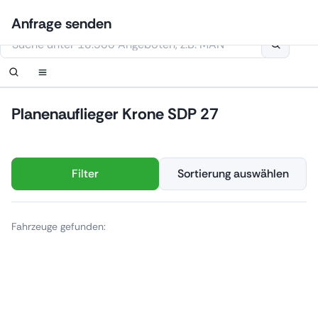
Zum
Anmelden
Benachrichtigung einrichten
Benachrichtigung einrichten
Kontaktiere uns
Ihre Anfrage wurde erhalten.
Anfrage senden
Inhalt
Diese Webseite verwendet Cookies
springen
Planenauflieger Krone SDP 27
Filter
Sortierung auswählen
Fahrzeuge gefunden: