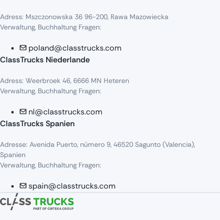
Adress
:
Mszczonowska
36 96-200,
Rawa
Mazowiecka
Verwaltung, Buchhaltung Fragen:
poland@classtrucks.com
ClassTrucks Niederlande​
Adress
:
Weerbroek
46, 6666 MN
Heteren
Verwaltung, Buchhaltung Fragen:
nl@classtrucks.com
ClassTrucks Spanien
Ad
resse
: Avenida Puerto,
número
9, 46520
Sagunto
(Valencia),
Sp
anien
Verwaltung, Buchhaltung Fragen:
spain@classtrucks.com