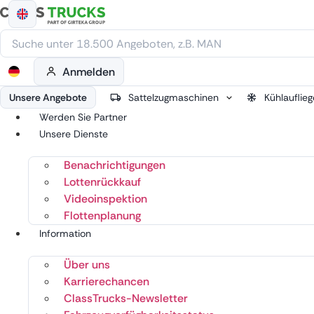
Zum
Inhalt
springen
Anmelden
Unsere Angebote
Sattelzugmaschinen
Kühlauflieg
Werden Sie Partner
Unsere Dienste
Benachrichtigungen
Lottenrückkauf
Videoinspektion
Flottenplanung
Information
Über uns
Karrierechancen
ClassTrucks-Newsletter