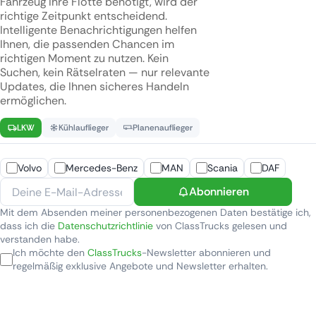
Fahrzeug Ihre Flotte benötigt, wird der
richtige Zeitpunkt entscheidend.
Intelligente Benachrichtigungen helfen
Ihnen, die passenden Chancen im
richtigen Moment zu nutzen. Kein
Suchen, kein Rätselraten — nur relevante
Updates, die Ihnen sicheres Handeln
ermöglichen.
LKW
Kühlauflieger
Planenauflieger
Volvo
Mercedes-Benz
MAN
Scania
DAF
Abonnieren
Mit dem Absenden meiner personenbezogenen Daten bestätige ich,
dass ich die
Datenschutzrichtlinie
von ClassTrucks gelesen und
verstanden habe.
Ich möchte den
ClassTrucks
-Newsletter abonnieren und
regelmäßig exklusive Angebote und Newsletter erhalten.