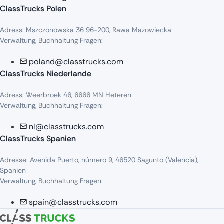
ClassTrucks Polen
Adress
:
Mszczonowska
36 96-200,
Rawa
Mazowiecka
Verwaltung, Buchhaltung Fragen:
poland@classtrucks.com
ClassTrucks Niederlande​
Adress
:
Weerbroek
46, 6666 MN
Heteren
Verwaltung, Buchhaltung Fragen:
nl@classtrucks.com
ClassTrucks Spanien
Ad
resse
: Avenida Puerto,
número
9, 46520
Sagunto
(Valencia),
Sp
anien
Verwaltung, Buchhaltung Fragen:
spain@classtrucks.com