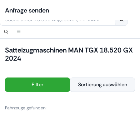
Zum
Anmelden
Benachrichtigung einrichten
Benachrichtigung einrichten
Kontaktiere uns
Ihre Anfrage wurde erhalten.
Anfrage senden
Inhalt
Diese Webseite verwendet Cookies
springen
Sattelzugmaschinen MAN TGX 18.520 GX
2024
Filter
Sortierung auswählen
Fahrzeuge gefunden: