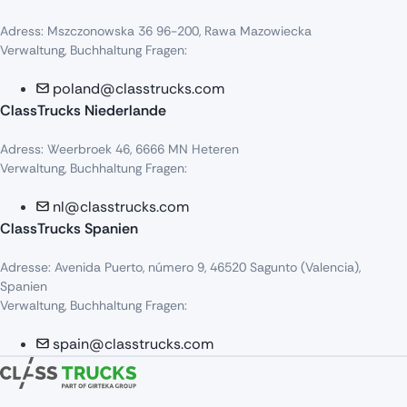
Adress
:
Mszczonowska
36 96-200,
Rawa
Mazowiecka
Verwaltung, Buchhaltung Fragen:
poland@classtrucks.com
ClassTrucks Niederlande​
Adress
:
Weerbroek
46, 6666 MN
Heteren
Verwaltung, Buchhaltung Fragen:
nl@classtrucks.com
ClassTrucks Spanien
Ad
resse
: Avenida Puerto,
número
9, 46520
Sagunto
(Valencia),
Sp
anien
Verwaltung, Buchhaltung Fragen:
spain@classtrucks.com