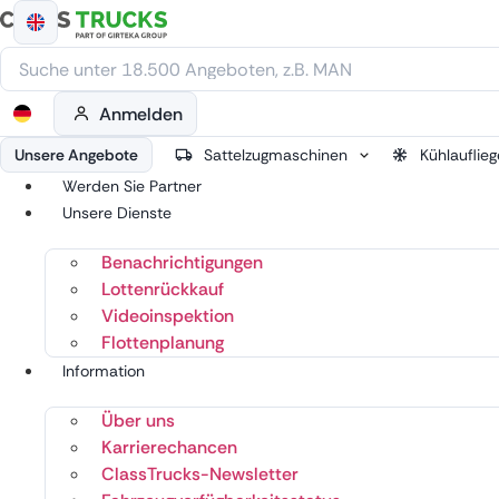
Zum
Inhalt
springen
Anmelden
Unsere Angebote
Sattelzugmaschinen
Kühlauflieg
Werden Sie Partner
Unsere Dienste
Benachrichtigungen
Lottenrückkauf
Videoinspektion
Flottenplanung
Information
Über uns
Karrierechancen
ClassTrucks-Newsletter