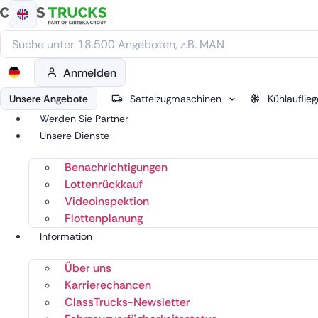
Zum
Inhalt
springen
Anmelden
Unsere Angebote
Sattelzugmaschinen
Kühlauflieg
Werden Sie Partner
Unsere Dienste
Benachrichtigungen
Lottenrückkauf
Videoinspektion
Flottenplanung
Information
Über uns
Karrierechancen
ClassTrucks-Newsletter