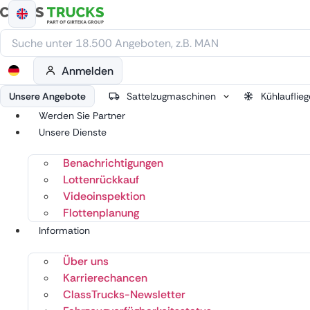
Zum
Inhalt
springen
Anmelden
Unsere Angebote
Sattelzugmaschinen
Kühlauflieg
Werden Sie Partner
Unsere Dienste
Benachrichtigungen
Lottenrückkauf
Videoinspektion
Flottenplanung
Information
Über uns
Karrierechancen
ClassTrucks-Newsletter