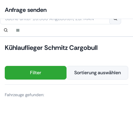
Zum
Anmelden
Benachrichtigung einrichten
Benachrichtigung einrichten
Kontaktiere uns
Ihre Anfrage wurde erhalten.
Anfrage senden
Inhalt
Diese Webseite verwendet Cookies
springen
Kühlauflieger Schmitz Cargobull
Filter
Sortierung auswählen
Fahrzeuge gefunden: