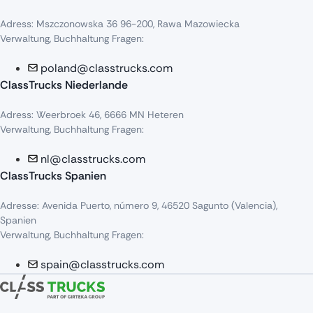
Adress
:
Mszczonowska
36 96-200,
Rawa
Mazowiecka
Verwaltung, Buchhaltung Fragen:
poland@classtrucks.com
ClassTrucks Niederlande​
Adress
:
Weerbroek
46, 6666 MN
Heteren
Verwaltung, Buchhaltung Fragen:
nl@classtrucks.com
ClassTrucks Spanien
Ad
resse
: Avenida Puerto,
número
9, 46520
Sagunto
(Valencia),
Sp
anien
Verwaltung, Buchhaltung Fragen:
spain@classtrucks.com