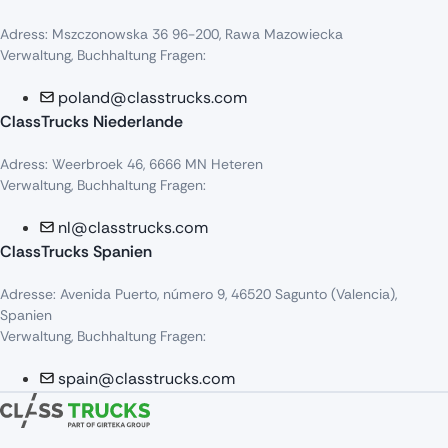
Adress
:
Mszczonowska
36 96-200,
Rawa
Mazowiecka
Verwaltung, Buchhaltung Fragen:
poland@classtrucks.com
ClassTrucks Niederlande​
Adress
:
Weerbroek
46, 6666 MN
Heteren
Verwaltung, Buchhaltung Fragen:
nl@classtrucks.com
ClassTrucks Spanien
Ad
resse
: Avenida Puerto,
número
9, 46520
Sagunto
(Valencia),
Sp
anien
Verwaltung, Buchhaltung Fragen:
spain@classtrucks.com