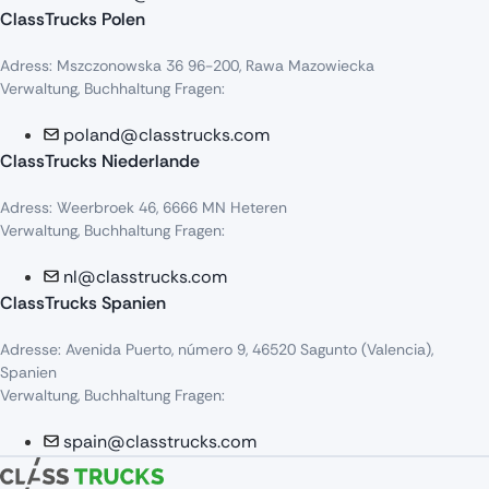
ClassTrucks Polen
Adress
:
Mszczonowska
36 96-200,
Rawa
Mazowiecka
Verwaltung, Buchhaltung Fragen:
poland@classtrucks.com
ClassTrucks Niederlande​
Adress
:
Weerbroek
46, 6666 MN
Heteren
Verwaltung, Buchhaltung Fragen:
nl@classtrucks.com
ClassTrucks Spanien
Ad
resse
: Avenida Puerto,
número
9, 46520
Sagunto
(Valencia),
Sp
anien
Verwaltung, Buchhaltung Fragen:
spain@classtrucks.com