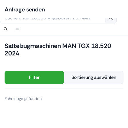
Zum
Anmelden
Benachrichtigung einrichten
Benachrichtigung einrichten
Kontaktiere uns
Ihre Anfrage wurde erhalten.
Anfrage senden
Inhalt
Diese Webseite verwendet Cookies
springen
Sattelzugmaschinen MAN TGX 18.520
2024
Filter
Sortierung auswählen
Fahrzeuge gefunden: