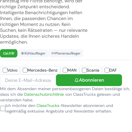
Fahrzeug Ihre Flotte benötigt, wird der
richtige Zeitpunkt entscheidend.
Intelligente Benachrichtigungen helfen
Ihnen, die passenden Chancen im
richtigen Moment zu nutzen. Kein
Suchen, kein Rätselraten — nur relevante
Updates, die Ihnen sicheres Handeln
ermöglichen.
LKW
Kühlauflieger
Planenauflieger
Volvo
Mercedes-Benz
MAN
Scania
DAF
Abonnieren
Mit dem Absenden meiner personenbezogenen Daten bestätige ich,
dass ich die
Datenschutzrichtlinie
von ClassTrucks gelesen und
verstanden habe.
Ich möchte den
ClassTrucks
-Newsletter abonnieren und
regelmäßig exklusive Angebote und Newsletter erhalten.