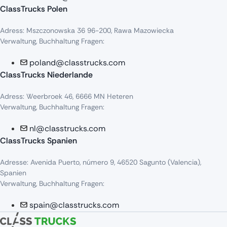
ClassTrucks Polen
Adress
:
Mszczonowska
36 96-200,
Rawa
Mazowiecka
Verwaltung, Buchhaltung Fragen:
poland@classtrucks.com
ClassTrucks Niederlande​
Adress
:
Weerbroek
46, 6666 MN
Heteren
Verwaltung, Buchhaltung Fragen:
nl@classtrucks.com
ClassTrucks Spanien
Ad
resse
: Avenida Puerto,
número
9, 46520
Sagunto
(Valencia),
Sp
anien
Verwaltung, Buchhaltung Fragen:
spain@classtrucks.com