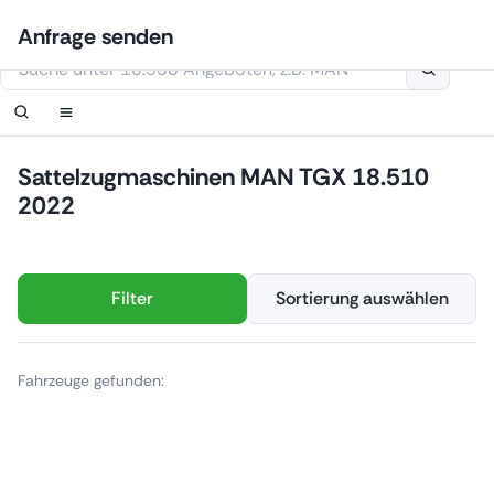
Zum
Anmelden
Benachrichtigung einrichten
Benachrichtigung einrichten
Kontaktiere uns
Ihre Anfrage wurde erhalten.
Anfrage senden
Inhalt
Diese Webseite verwendet Cookies
springen
Sattelzugmaschinen MAN TGX 18.510
2022
Filter
Sortierung auswählen
Fahrzeuge gefunden: