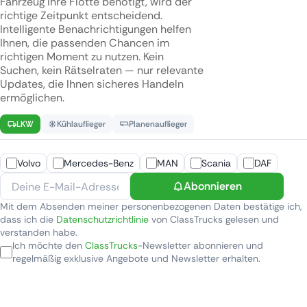
Fahrzeug Ihre Flotte benötigt, wird der
richtige Zeitpunkt entscheidend.
Intelligente Benachrichtigungen helfen
Ihnen, die passenden Chancen im
richtigen Moment zu nutzen. Kein
Suchen, kein Rätselraten — nur relevante
Updates, die Ihnen sicheres Handeln
ermöglichen.
LKW
Kühlauflieger
Planenauflieger
Volvo
Mercedes-Benz
MAN
Scania
DAF
Abonnieren
Mit dem Absenden meiner personenbezogenen Daten bestätige ich,
dass ich die
Datenschutzrichtlinie
von ClassTrucks gelesen und
verstanden habe.
Ich möchte den
ClassTrucks
-Newsletter abonnieren und
regelmäßig exklusive Angebote und Newsletter erhalten.