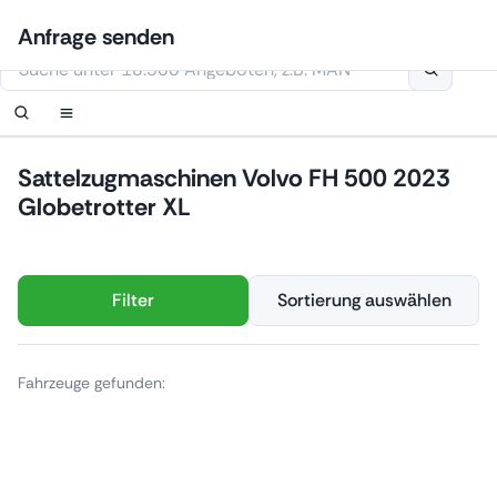
Zum
Anmelden
Benachrichtigung einrichten
Benachrichtigung einrichten
Kontaktiere uns
Ihre Anfrage wurde erhalten.
Anfrage senden
Inhalt
Diese Webseite verwendet Cookies
springen
Sattelzugmaschinen Volvo FH 500 2023
Globetrotter XL
Filter
Sortierung auswählen
Fahrzeuge gefunden: