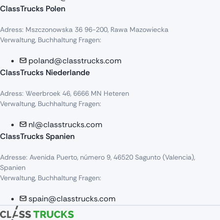
ClassTrucks Polen
Adress
:
Mszczonowska
36 96-200,
Rawa
Mazowiecka
Verwaltung, Buchhaltung Fragen:
poland@classtrucks.com
ClassTrucks Niederlande​
Adress
:
Weerbroek
46, 6666 MN
Heteren
Verwaltung, Buchhaltung Fragen:
nl@classtrucks.com
ClassTrucks Spanien
Ad
resse
: Avenida Puerto,
número
9, 46520
Sagunto
(Valencia),
Sp
anien
Verwaltung, Buchhaltung Fragen:
spain@classtrucks.com