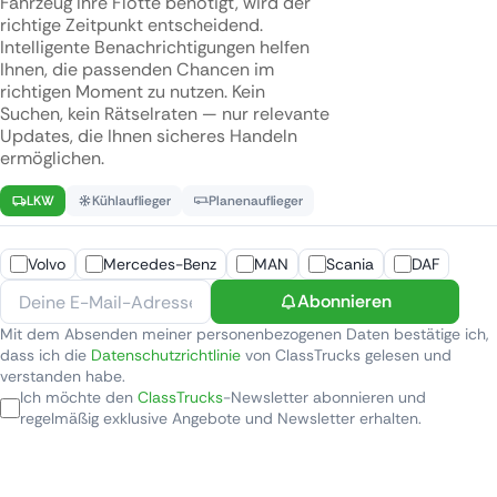
Fahrzeug Ihre Flotte benötigt, wird der
richtige Zeitpunkt entscheidend.
Intelligente Benachrichtigungen helfen
Ihnen, die passenden Chancen im
richtigen Moment zu nutzen. Kein
Suchen, kein Rätselraten — nur relevante
Updates, die Ihnen sicheres Handeln
ermöglichen.
LKW
Kühlauflieger
Planenauflieger
Volvo
Mercedes-Benz
MAN
Scania
DAF
Abonnieren
Mit dem Absenden meiner personenbezogenen Daten bestätige ich,
dass ich die
Datenschutzrichtlinie
von ClassTrucks gelesen und
verstanden habe.
Ich möchte den
ClassTrucks
-Newsletter abonnieren und
regelmäßig exklusive Angebote und Newsletter erhalten.