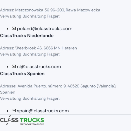
Adress
:
Mszczonowska
36 96-200,
Rawa
Mazowiecka
Verwaltung, Buchhaltung Fragen:
poland@classtrucks.com
ClassTrucks Niederlande​
Adress
:
Weerbroek
46, 6666 MN
Heteren
Verwaltung, Buchhaltung Fragen:
nl@classtrucks.com
ClassTrucks Spanien
Ad
resse
: Avenida Puerto,
número
9, 46520
Sagunto
(Valencia),
Sp
anien
Verwaltung, Buchhaltung Fragen:
spain@classtrucks.com