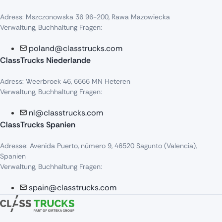
Adress
:
Mszczonowska
36 96-200,
Rawa
Mazowiecka
Verwaltung, Buchhaltung Fragen:
poland@classtrucks.com
ClassTrucks Niederlande​
Adress
:
Weerbroek
46, 6666 MN
Heteren
Verwaltung, Buchhaltung Fragen:
nl@classtrucks.com
ClassTrucks Spanien
Ad
resse
: Avenida Puerto,
número
9, 46520
Sagunto
(Valencia),
Sp
anien
Verwaltung, Buchhaltung Fragen:
spain@classtrucks.com