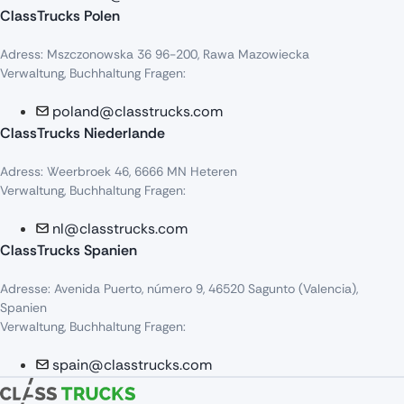
ClassTrucks Polen
Adress
:
Mszczonowska
36 96-200,
Rawa
Mazowiecka
Verwaltung, Buchhaltung Fragen:
poland@classtrucks.com
ClassTrucks Niederlande​
Adress
:
Weerbroek
46, 6666 MN
Heteren
Verwaltung, Buchhaltung Fragen:
nl@classtrucks.com
ClassTrucks Spanien
Ad
resse
: Avenida Puerto,
número
9, 46520
Sagunto
(Valencia),
Sp
anien
Verwaltung, Buchhaltung Fragen:
spain@classtrucks.com