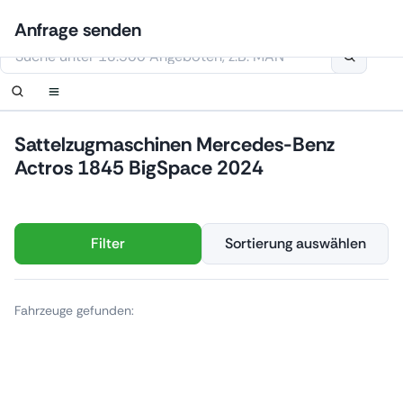
Zum
Anmelden
Benachrichtigung einrichten
Benachrichtigung einrichten
Kontaktiere uns
Ihre Anfrage wurde erhalten.
Anfrage senden
Inhalt
Diese Webseite verwendet Cookies
springen
Sattelzugmaschinen Mercedes-Benz
Actros 1845 BigSpace 2024
Filter
Sortierung auswählen
Fahrzeuge gefunden: