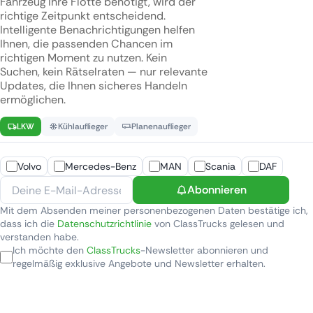
Fahrzeug Ihre Flotte benötigt, wird der
richtige Zeitpunkt entscheidend.
Intelligente Benachrichtigungen helfen
Ihnen, die passenden Chancen im
richtigen Moment zu nutzen. Kein
Suchen, kein Rätselraten — nur relevante
Updates, die Ihnen sicheres Handeln
ermöglichen.
LKW
Kühlauflieger
Planenauflieger
Volvo
Mercedes-Benz
MAN
Scania
DAF
Abonnieren
Mit dem Absenden meiner personenbezogenen Daten bestätige ich,
dass ich die
Datenschutzrichtlinie
von ClassTrucks gelesen und
verstanden habe.
Ich möchte den
ClassTrucks
-Newsletter abonnieren und
regelmäßig exklusive Angebote und Newsletter erhalten.