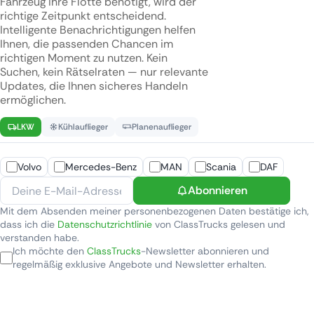
Fahrzeug Ihre Flotte benötigt, wird der
richtige Zeitpunkt entscheidend.
Intelligente Benachrichtigungen helfen
Ihnen, die passenden Chancen im
richtigen Moment zu nutzen. Kein
Suchen, kein Rätselraten — nur relevante
Updates, die Ihnen sicheres Handeln
ermöglichen.
LKW
Kühlauflieger
Planenauflieger
Volvo
Mercedes-Benz
MAN
Scania
DAF
Abonnieren
Mit dem Absenden meiner personenbezogenen Daten bestätige ich,
dass ich die
Datenschutzrichtlinie
von ClassTrucks gelesen und
verstanden habe.
Ich möchte den
ClassTrucks
-Newsletter abonnieren und
regelmäßig exklusive Angebote und Newsletter erhalten.