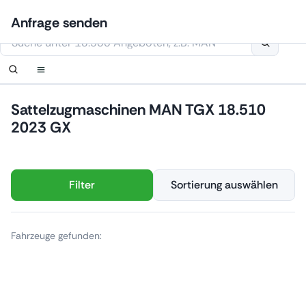
Zum
Anmelden
Benachrichtigung einrichten
Benachrichtigung einrichten
Kontaktiere uns
Ihre Anfrage wurde erhalten.
Anfrage senden
Inhalt
Diese Webseite verwendet Cookies
springen
Sattelzugmaschinen MAN TGX 18.510
2023 GX
Filter
Sortierung auswählen
Fahrzeuge gefunden: