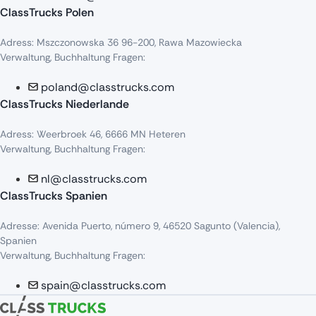
ClassTrucks Polen
Adress
:
Mszczonowska
36 96-200,
Rawa
Mazowiecka
Verwaltung, Buchhaltung Fragen:
poland@classtrucks.com
ClassTrucks Niederlande​
Adress
:
Weerbroek
46, 6666 MN
Heteren
Verwaltung, Buchhaltung Fragen:
nl@classtrucks.com
ClassTrucks Spanien
Ad
resse
: Avenida Puerto,
número
9, 46520
Sagunto
(Valencia),
Sp
anien
Verwaltung, Buchhaltung Fragen:
spain@classtrucks.com