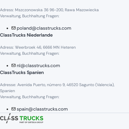
Adress
:
Mszczonowska
36 96-200,
Rawa
Mazowiecka
Verwaltung, Buchhaltung Fragen:
poland@classtrucks.com
ClassTrucks Niederlande​
Adress
:
Weerbroek
46, 6666 MN
Heteren
Verwaltung, Buchhaltung Fragen:
nl@classtrucks.com
ClassTrucks Spanien
Ad
resse
: Avenida Puerto,
número
9, 46520
Sagunto
(Valencia),
Sp
anien
Verwaltung, Buchhaltung Fragen:
spain@classtrucks.com