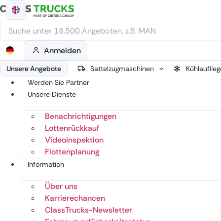
Zum
Inhalt
springen
Anmelden
Unsere Angebote
Sattelzugmaschinen
Kühlauflieg
Werden Sie Partner
Unsere Dienste
Benachrichtigungen
Lottenrückkauf
Videoinspektion
Flottenplanung
Information
Über uns
Karrierechancen
ClassTrucks-Newsletter