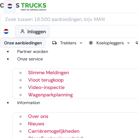
Ga
naar
de
inhoud
Inloggen
Onze aanbiedingen
Trekkers
Koelopleggers
Partner worden
Onze service
Slimme Meldingen
Vloot terugkoop
Video-inspectie
Wagenparkplanning
Information
Over ons
Nieuws
Carrièremogelijkheden