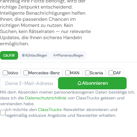
Fahrzeug Ihre Flotte benötigt, wird der
richtige Zeitpunkt entscheidend.
Intelligente Benachrichtigungen helfen
Ihnen, die passenden Chancen im
richtigen Moment zu nutzen. Kein
Suchen, kein Rätselraten — nur relevante
Updates, die Ihnen sicheres Handeln
ermöglichen.
LKW
Kühlauflieger
Planenauflieger
Volvo
Mercedes-Benz
MAN
Scania
DAF
Abonnieren
Mit dem Absenden meiner personenbezogenen Daten bestätige ich,
dass ich die
Datenschutzrichtlinie
von ClassTrucks gelesen und
verstanden habe.
Ich möchte den
ClassTrucks
-Newsletter abonnieren und
regelmäßig exklusive Angebote und Newsletter erhalten.