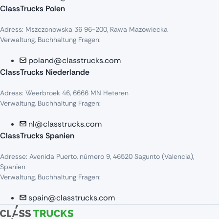
ClassTrucks Polen
Adress
:
Mszczonowska
36 96-200,
Rawa
Mazowiecka
Verwaltung, Buchhaltung Fragen:
poland@classtrucks.com
ClassTrucks Niederlande​
Adress
:
Weerbroek
46, 6666 MN
Heteren
Verwaltung, Buchhaltung Fragen:
nl@classtrucks.com
ClassTrucks Spanien
Ad
resse
: Avenida Puerto,
número
9, 46520
Sagunto
(Valencia),
Sp
anien
Verwaltung, Buchhaltung Fragen:
spain@classtrucks.com