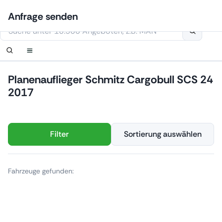
Zum
Anmelden
Benachrichtigung einrichten
Benachrichtigung einrichten
Kontaktiere uns
Ihre Anfrage wurde erhalten.
Anfrage senden
Inhalt
Diese Webseite verwendet Cookies
springen
Planenauflieger Schmitz Cargobull SCS 24
2017
Filter
Sortierung auswählen
Fahrzeuge gefunden: