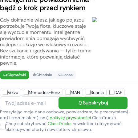
bądź o krok przed rynkiem
Gdy dokładnie wiesz, jakiego pojazdu
potrzebuje Twoja flota, kluczowe staje
się wyczucie momentu. Inteligentne
powiadomienia pomagają wychwycić
najlepsze okazje we właściwym czasie.
Bez szukania i zgadywania — tylko trafne
informacje, które pozwalają działać
pewnie.
Ciężarówki
Chłodnie
Lonas
Volvo
Mercedes-Benz
MAN
Scania
DAF
Subskrybuj
Przesyłając moje dane osobowe, potwierdzam, że przeczytałem(-
am) i zrozumiałem(-am)
politykę prywatności
ClassTrucks.
Chcę subskrybować
ClassTrucks
newsletter i otrzymywać
ekskluzywne oferty i newslettery okresowo.