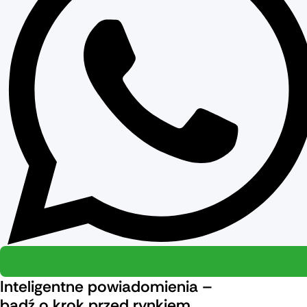
Inteligentne powiadomienia –
bądź o krok przed rynkiem