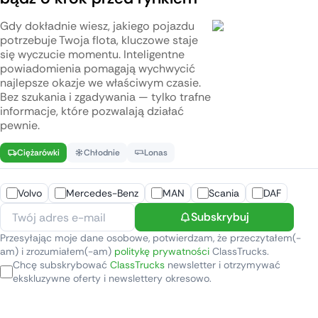
Gdy dokładnie wiesz, jakiego pojazdu
potrzebuje Twoja flota, kluczowe staje
się wyczucie momentu. Inteligentne
powiadomienia pomagają wychwycić
najlepsze okazje we właściwym czasie.
Bez szukania i zgadywania — tylko trafne
informacje, które pozwalają działać
pewnie.
Ciężarówki
Chłodnie
Lonas
Volvo
Mercedes-Benz
MAN
Scania
DAF
Subskrybuj
Przesyłając moje dane osobowe, potwierdzam, że przeczytałem(-
am) i zrozumiałem(-am)
politykę prywatności
ClassTrucks.
Chcę subskrybować
ClassTrucks
newsletter i otrzymywać
ekskluzywne oferty i newslettery okresowo.