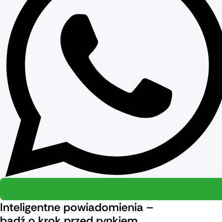
Inteligentne powiadomienia –
bądź o krok przed rynkiem