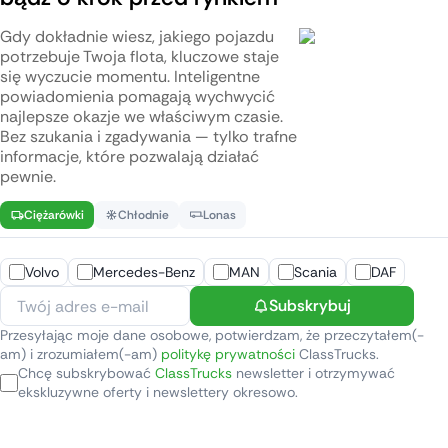
Gdy dokładnie wiesz, jakiego pojazdu
potrzebuje Twoja flota, kluczowe staje
się wyczucie momentu. Inteligentne
powiadomienia pomagają wychwycić
najlepsze okazje we właściwym czasie.
Bez szukania i zgadywania — tylko trafne
informacje, które pozwalają działać
pewnie.
Ciężarówki
Chłodnie
Lonas
Volvo
Mercedes-Benz
MAN
Scania
DAF
Subskrybuj
Przesyłając moje dane osobowe, potwierdzam, że przeczytałem(-
am) i zrozumiałem(-am)
politykę prywatności
ClassTrucks.
Chcę subskrybować
ClassTrucks
newsletter i otrzymywać
ekskluzywne oferty i newslettery okresowo.