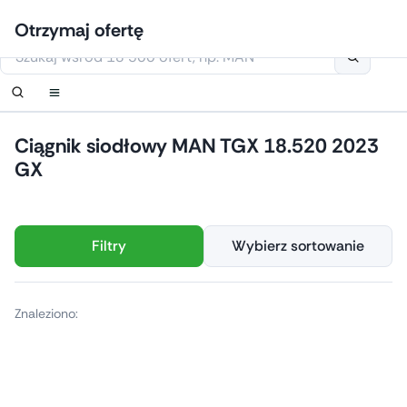
Przejdź
Zaloguj się
Ustaw powiadomienie
Ustaw powiadomienie
Skontaktuj się z nami
Zamówić oddzwonienie
Otrzymaj ofertę
do
Niniejsza strona korzysta z plików cookie
treści
Ciągnik siodłowy MAN TGX 18.520 2023
GX
Filtry
Wybierz sortowanie
Znaleziono: