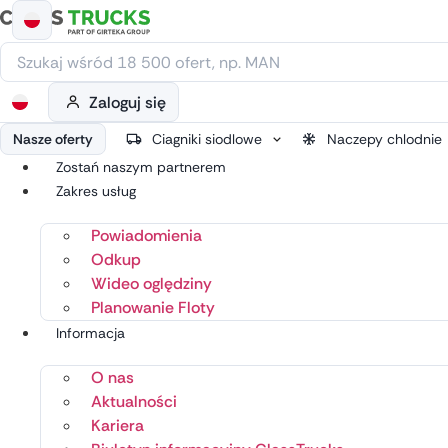
Przejdź
do
treści
Zaloguj się
Nasze oferty
Ciagniki siodlowe
Naczepy chlodnie
Zostań naszym partnerem
Zakres usług
Powiadomienia
Odkup
Wideo oględziny
Planowanie Floty
Informacja
O nas
Aktualności
Kariera