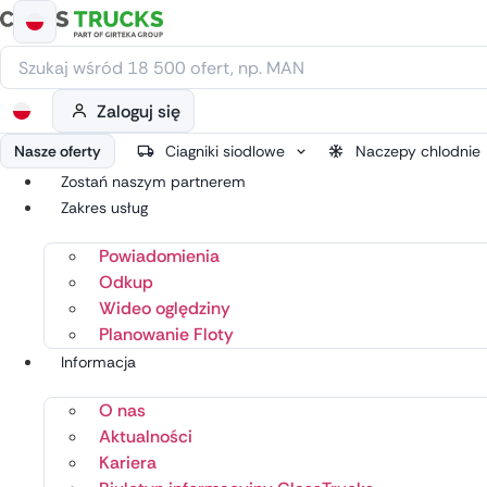
Przejdź
do
treści
Zaloguj się
Nasze oferty
Ciagniki siodlowe
Naczepy chlodnie
Zostań naszym partnerem
Zakres usług
Powiadomienia
Odkup
Wideo oględziny
Planowanie Floty
Informacja
O nas
Aktualności
Kariera