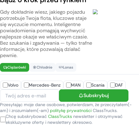
Gdy dokładnie wiesz, jakiego pojazdu
potrzebuje Twoja flota, kluczowe staje
się wyczucie momentu. Inteligentne
powiadomienia pomagają wychwycić
najlepsze okazje we właściwym czasie.
Bez szukania i zgadywania — tylko trafne
informacje, które pozwalają działać
pewnie.
Ciężarówki
Chłodnie
Lonas
Volvo
Mercedes-Benz
MAN
Scania
DAF
Subskrybuj
Przesyłając moje dane osobowe, potwierdzam, że przeczytałem(-
am) i zrozumiałem(-am)
politykę prywatności
ClassTrucks.
Chcę subskrybować
ClassTrucks
newsletter i otrzymywać
ekskluzywne oferty i newslettery okresowo.