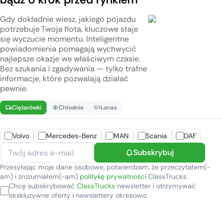
Gdy dokładnie wiesz, jakiego pojazdu
potrzebuje Twoja flota, kluczowe staje
się wyczucie momentu. Inteligentne
powiadomienia pomagają wychwycić
najlepsze okazje we właściwym czasie.
Bez szukania i zgadywania — tylko trafne
informacje, które pozwalają działać
pewnie.
Ciężarówki
Chłodnie
Lonas
Volvo
Mercedes-Benz
MAN
Scania
DAF
Subskrybuj
Przesyłając moje dane osobowe, potwierdzam, że przeczytałem(-
am) i zrozumiałem(-am)
politykę prywatności
ClassTrucks.
Chcę subskrybować
ClassTrucks
newsletter i otrzymywać
ekskluzywne oferty i newslettery okresowo.