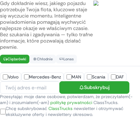
Gdy dokładnie wiesz, jakiego pojazdu
potrzebuje Twoja flota, kluczowe staje
się wyczucie momentu. Inteligentne
powiadomienia pomagają wychwycić
najlepsze okazje we właściwym czasie.
Bez szukania i zgadywania — tylko trafne
informacje, które pozwalają działać
pewnie.
Ciężarówki
Chłodnie
Lonas
Volvo
Mercedes-Benz
MAN
Scania
DAF
Subskrybuj
Przesyłając moje dane osobowe, potwierdzam, że przeczytałem(-
am) i zrozumiałem(-am)
politykę prywatności
ClassTrucks.
Chcę subskrybować
ClassTrucks
newsletter i otrzymywać
ekskluzywne oferty i newslettery okresowo.