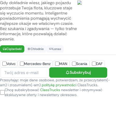
Gdy dokładnie wiesz, jakiego pojazdu
potrzebuje Twoja flota, kluczowe staje
się wyczucie momentu. Inteligentne
powiadomienia pomagają wychwycić
najlepsze okazje we właściwym czasie.
Bez szukania i zgadywania — tylko trafne
informacje, które pozwalają działać
pewnie.
Ciężarówki
Chłodnie
Lonas
Volvo
Mercedes-Benz
MAN
Scania
DAF
Subskrybuj
Przesyłając moje dane osobowe, potwierdzam, że przeczytałem(-
am) i zrozumiałem(-am)
politykę prywatności
ClassTrucks.
Chcę subskrybować
ClassTrucks
newsletter i otrzymywać
ekskluzywne oferty i newslettery okresowo.