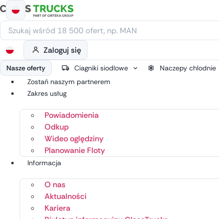
Przejdź
do
treści
Zaloguj się
Nasze oferty
Ciagniki siodlowe
Naczepy chlodnie
Zostań naszym partnerem
Zakres usług
Powiadomienia
Odkup
Wideo oględziny
Planowanie Floty
Informacja
O nas
Aktualności
Kariera