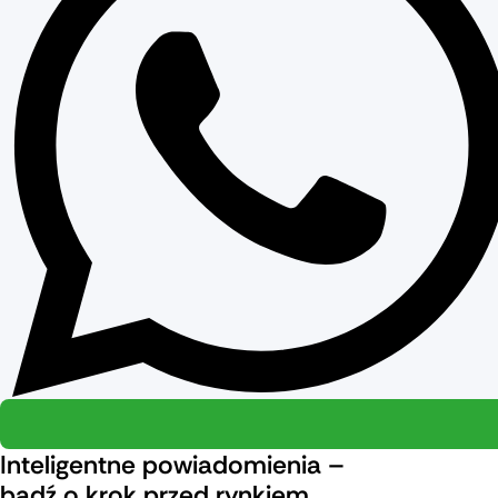
Inteligentne powiadomienia –
bądź o krok przed rynkiem