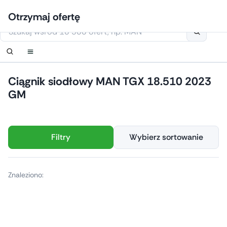
Przejdź
Zaloguj się
Ustaw powiadomienie
Ustaw powiadomienie
Skontaktuj się z nami
Zamówić oddzwonienie
Otrzymaj ofertę
do
Niniejsza strona korzysta z plików cookie
treści
Ciągnik siodłowy MAN TGX 18.510 2023
GM
Filtry
Wybierz sortowanie
Znaleziono: