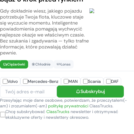
Gdy dokładnie wiesz, jakiego pojazdu
potrzebuje Twoja flota, kluczowe staje
się wyczucie momentu. Inteligentne
powiadomienia pomagają wychwycić
najlepsze okazje we właściwym czasie.
Bez szukania i zgadywania — tylko trafne
informacje, które pozwalają działać
pewnie.
Ciężarówki
Chłodnie
Lonas
Volvo
Mercedes-Benz
MAN
Scania
DAF
Subskrybuj
Przesyłając moje dane osobowe, potwierdzam, że przeczytałem(-
am) i zrozumiałem(-am)
politykę prywatności
ClassTrucks.
Chcę subskrybować
ClassTrucks
newsletter i otrzymywać
ekskluzywne oferty i newslettery okresowo.