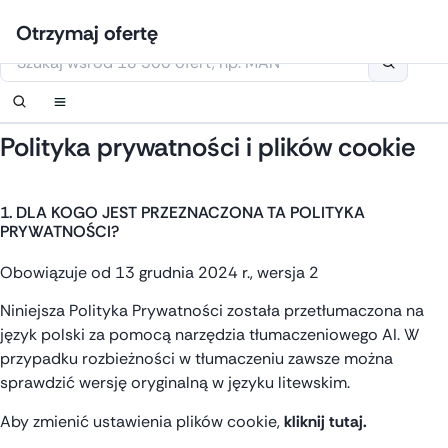
Przejdź
Zaloguj się
Ustaw powiadomienie
Ustaw powiadomienie
Skontaktuj się z nami
Zamówić oddzwonienie
Otrzymaj ofertę
do
Niniejsza strona korzysta z plików cookie
treści
Polityka prywatności i plików cookie
1. DLA KOGO JEST PRZEZNACZONA TA POLITYKA
PRYWATNOŚCI?
Obowiązuje od 13 grudnia 2024 r., wersja 2
Niniejsza Polityka Prywatności została przetłumaczona na
język polski za pomocą narzędzia tłumaczeniowego AI. W
przypadku rozbieżności w tłumaczeniu zawsze można
sprawdzić wersję oryginalną w języku litewskim.
Aby zmienić ustawienia plików cookie,
kliknij tutaj.