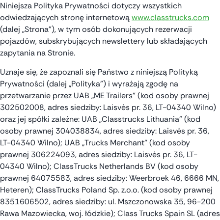
Niniejsza Polityka Prywatności dotyczy wszystkich
odwiedzających stronę internetową
www.classtrucks.com
(dalej „Strona”), w tym osób dokonujących rezerwacji
pojazdów, subskrybujących newslettery lub składających
zapytania na Stronie.
Uznaje się, że zapoznali się Państwo z niniejszą Polityką
Prywatności (dalej „Polityka”) i wyrażają zgodę na
przetwarzanie przez UAB „ME Trailers” (kod osoby prawnej
302502008, adres siedziby: Laisvės pr. 36, LT-04340 Wilno)
oraz jej spółki zależne: UAB „Classtrucks Lithuania” (kod
osoby prawnej 304038834, adres siedziby: Laisvės pr. 36,
LT-04340 Wilno); UAB „Trucks Merchant” (kod osoby
prawnej 306224093, adres siedziby: Laisvės pr. 36, LT-
04340 Wilno); ClassTrucks Netherlands BV (kod osoby
prawnej 64075583, adres siedziby: Weerbroek 46, 6666 MN,
Heteren); ClassTrucks Poland Sp. z.o.o. (kod osoby prawnej
8351606502, adres siedziby: ul. Mszczonowska 35, 96-200
Rawa Mazowiecka, woj. łódzkie); Class Trucks Spain SL (adres