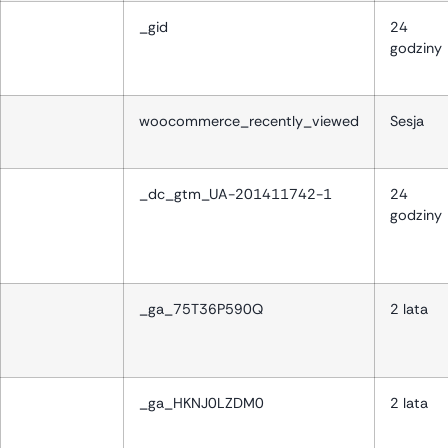
_gid
24
godziny
woocommerce_recently_viewed
Sesja
_dc_gtm_UA-201411742-1
24
godziny
_ga_75T36P590Q
2 lata
_ga_HKNJ0LZDM0
2 lata