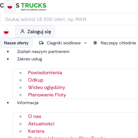
Przejdź
do
treści
Zaloguj się
Nasze oferty
Ciagniki siodlowe
Naczepy chlodnie
Zostań naszym partnerem
Zakres usług
Powiadomienia
Odkup
Wideo oględziny
Planowanie Floty
Informacja
O nas
Aktualności
Kariera