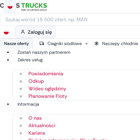
Przejdź
do
treści
Zaloguj się
Nasze oferty
Ciagniki siodlowe
Naczepy chlodnie
Zostań naszym partnerem
Zakres usług
Powiadomienia
Odkup
Wideo oględziny
Planowanie Floty
Informacja
O nas
Aktualności
Kariera