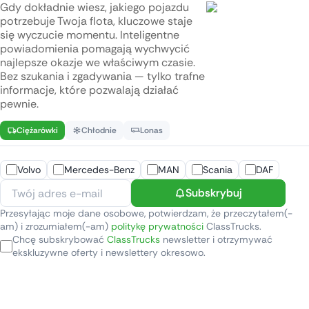
Gdy dokładnie wiesz, jakiego pojazdu
potrzebuje Twoja flota, kluczowe staje
się wyczucie momentu. Inteligentne
powiadomienia pomagają wychwycić
najlepsze okazje we właściwym czasie.
Bez szukania i zgadywania — tylko trafne
informacje, które pozwalają działać
pewnie.
Ciężarówki
Chłodnie
Lonas
Volvo
Mercedes-Benz
MAN
Scania
DAF
Subskrybuj
Przesyłając moje dane osobowe, potwierdzam, że przeczytałem(-
am) i zrozumiałem(-am)
politykę prywatności
ClassTrucks.
Chcę subskrybować
ClassTrucks
newsletter i otrzymywać
ekskluzywne oferty i newslettery okresowo.