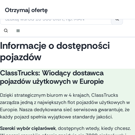
Przejdź
Zaloguj się
Ustaw powiadomienie
Ustaw powiadomienie
Skontaktuj się z nami
Zamówić oddzwonienie
Otrzymaj ofertę
do
Niniejsza strona korzysta z plików cookie
treści
Informacje o dostępności
pojazdów
ClassTrucks: Wiodący dostawca
pojazdów użytkowych w Europie
Dzięki strategicznym biurom w 4 krajach, ClassTrucks
zarządza jedną z największych flot pojazdów użytkowych w
Europie. Nasza dedykowana sieć serwisowa gwarantuje, że
każdy pojazd spełnia wyjątkowe standardy jakości.
Szeroki
wybór
ciężarówek
,
dostępnych
wtedy
,
kiedy
chcesz
.