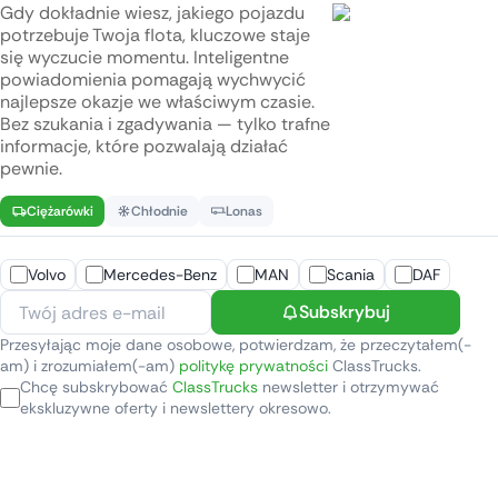
Gdy dokładnie wiesz, jakiego pojazdu
potrzebuje Twoja flota, kluczowe staje
się wyczucie momentu. Inteligentne
powiadomienia pomagają wychwycić
najlepsze okazje we właściwym czasie.
Bez szukania i zgadywania — tylko trafne
informacje, które pozwalają działać
pewnie.
Ciężarówki
Chłodnie
Lonas
Volvo
Mercedes-Benz
MAN
Scania
DAF
Subskrybuj
Przesyłając moje dane osobowe, potwierdzam, że przeczytałem(-
am) i zrozumiałem(-am)
politykę prywatności
ClassTrucks.
Chcę subskrybować
ClassTrucks
newsletter i otrzymywać
ekskluzywne oferty i newslettery okresowo.