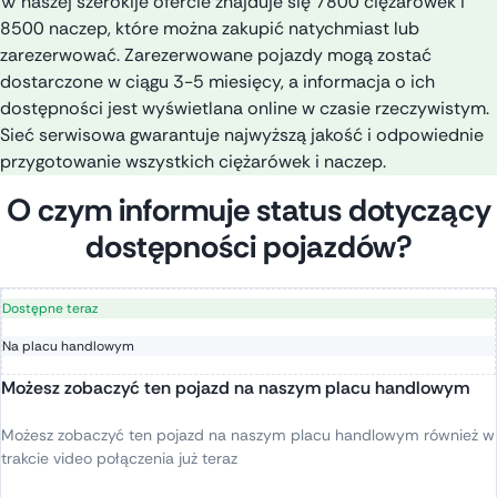
W
naszej
szerokije
ofercie
znajduje
się
7800
ciężarówek
i
8500
naczep
,
które
można
zakupić
natychmiast
lub
za
rezerw
ować
.
Zarezerwowane
pojazdy
mogą
zostać
dostarczone
w
ciągu
3-5
miesięcy
, a
informacja
o
ich
dostępnoś
ci
jest
wyświetlana
online
w
czasie
rzeczywistym
.
S
ieć
serwisowa
gwarantuje
najwyższ
ą
jakoś
ć
i
odpowiednie
przygotowanie
wszystkich
ciężarówek
i
naczep
.
O czym informuje status dotyczący
dostępności pojazdów?
Dostępne teraz
Na placu handlowym
Możesz zobaczyć ten pojazd na naszym placu handlowym
Możesz zobaczyć ten pojazd na naszym placu handlowym również w
trakcie video połączenia już teraz