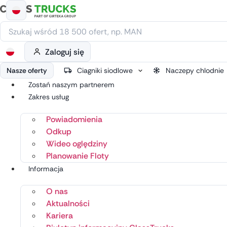
Przejdź
do
treści
Zaloguj się
Nasze oferty
Ciagniki siodlowe
Naczepy chlodnie
Zostań naszym partnerem
Zakres usług
Powiadomienia
Odkup
Wideo oględziny
Planowanie Floty
Informacja
O nas
Aktualności
Kariera