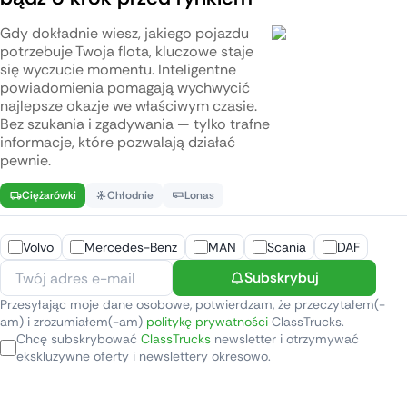
Gdy dokładnie wiesz, jakiego pojazdu
potrzebuje Twoja flota, kluczowe staje
się wyczucie momentu. Inteligentne
powiadomienia pomagają wychwycić
najlepsze okazje we właściwym czasie.
Bez szukania i zgadywania — tylko trafne
informacje, które pozwalają działać
pewnie.
Ciężarówki
Chłodnie
Lonas
Volvo
Mercedes-Benz
MAN
Scania
DAF
Subskrybuj
Przesyłając moje dane osobowe, potwierdzam, że przeczytałem(-
am) i zrozumiałem(-am)
politykę prywatności
ClassTrucks.
Chcę subskrybować
ClassTrucks
newsletter i otrzymywać
ekskluzywne oferty i newslettery okresowo.