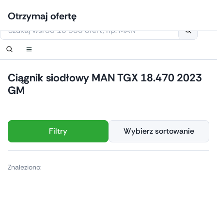
Przejdź
Zaloguj się
Ustaw powiadomienie
Ustaw powiadomienie
Skontaktuj się z nami
Zamówić oddzwonienie
Otrzymaj ofertę
do
Niniejsza strona korzysta z plików cookie
treści
Ciągnik siodłowy MAN TGX 18.470 2023
GM
Filtry
Wybierz sortowanie
Znaleziono: