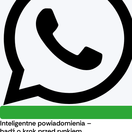
Inteligentne powiadomienia –
bądź o krok przed rynkiem