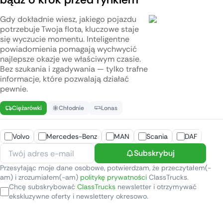
Gdy dokładnie wiesz, jakiego pojazdu
potrzebuje Twoja flota, kluczowe staje
się wyczucie momentu. Inteligentne
powiadomienia pomagają wychwycić
najlepsze okazje we właściwym czasie.
Bez szukania i zgadywania — tylko trafne
informacje, które pozwalają działać
pewnie.
Ciężarówki
Chłodnie
Lonas
Volvo
Mercedes-Benz
MAN
Scania
DAF
Subskrybuj
Przesyłając moje dane osobowe, potwierdzam, że przeczytałem(-
am) i zrozumiałem(-am)
politykę prywatności
ClassTrucks.
Chcę subskrybować
ClassTrucks
newsletter i otrzymywać
ekskluzywne oferty i newslettery okresowo.