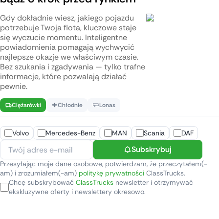
Gdy dokładnie wiesz, jakiego pojazdu
potrzebuje Twoja flota, kluczowe staje
się wyczucie momentu. Inteligentne
powiadomienia pomagają wychwycić
najlepsze okazje we właściwym czasie.
Bez szukania i zgadywania — tylko trafne
informacje, które pozwalają działać
pewnie.
Ciężarówki
Chłodnie
Lonas
Volvo
Mercedes-Benz
MAN
Scania
DAF
Subskrybuj
Przesyłając moje dane osobowe, potwierdzam, że przeczytałem(-
am) i zrozumiałem(-am)
politykę prywatności
ClassTrucks.
Chcę subskrybować
ClassTrucks
newsletter i otrzymywać
ekskluzywne oferty i newslettery okresowo.