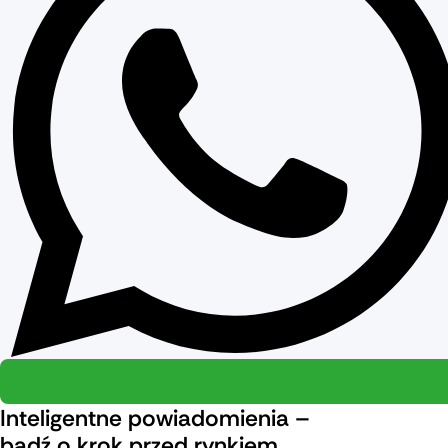
Inteligentne powiadomienia –
bądź o krok przed rynkiem