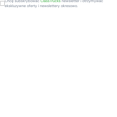
Chcę subskrybować
ClassTrucks
newsletter i otrzymywać
ekskluzywne oferty i newslettery okresowo.