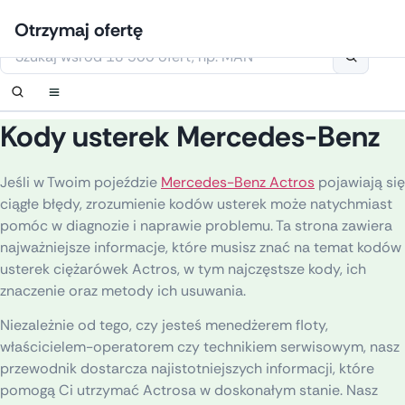
Przejdź
Zaloguj się
Ustaw powiadomienie
Ustaw powiadomienie
Skontaktuj się z nami
Zamówić oddzwonienie
Otrzymaj ofertę
do
Niniejsza strona korzysta z plików cookie
treści
Kody usterek Mercedes-Benz
Jeśli w Twoim pojeździe
Mercedes-Benz Actros
pojawiają się
ciągłe błędy, zrozumienie kodów usterek może natychmiast
pomóc w diagnozie i naprawie problemu. Ta strona zawiera
najważniejsze informacje, które musisz znać na temat kodów
usterek ciężarówek Actros, w tym najczęstsze kody, ich
znaczenie oraz metody ich usuwania.
Niezależnie od tego, czy jesteś menedżerem floty,
właścicielem-operatorem czy technikiem serwisowym, nasz
przewodnik dostarcza najistotniejszych informacji, które
pomogą Ci utrzymać Actrosa w doskonałym stanie. Nasz