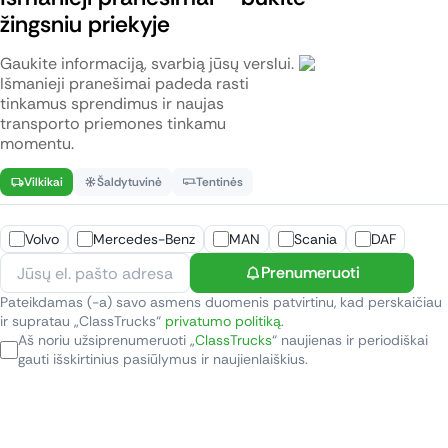
žingsniu priekyje
Gaukite informaciją, svarbią jūsų verslui.
Išmanieji pranešimai padeda rasti
tinkamus sprendimus ir naujas
transporto priemones tinkamu
momentu.
Vilkikai
Šaldytuvinė
Tentinės
Volvo
Mercedes-Benz
MAN
Scania
DAF
Prenumeruoti
Pateikdamas (-a) savo asmens duomenis patvirtinu, kad perskaičiau
ir supratau „ClassTrucks“
privatumo politiką
.
Aš noriu užsiprenumeruoti „
ClassTrucks
“ naujienas ir periodiškai
gauti išskirtinius pasiūlymus ir naujienlaiškius.