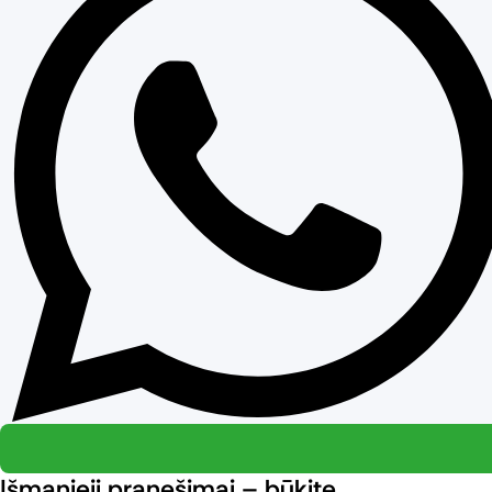
Išmanieji pranešimai – būkite