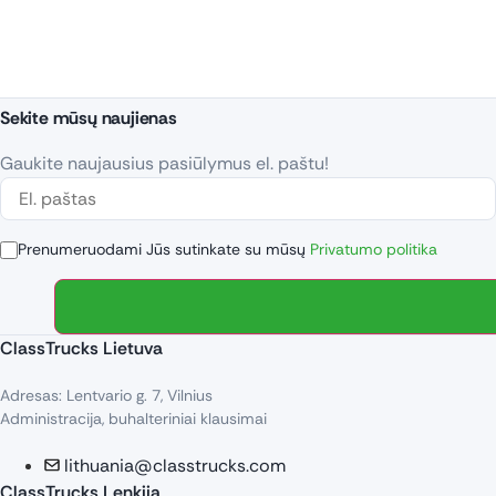
Sekite mūsų naujienas
Gaukite naujausius pasiūlymus el. paštu!
Prenumeruodami Jūs sutinkate su mūsų
Privatumo politika
ClassTrucks Lietuva
Adresas: Lentvario g. 7, Vilnius
Administracija, buhalteriniai klausimai
lithuania@classtrucks.com
ClassTrucks Lenkija​