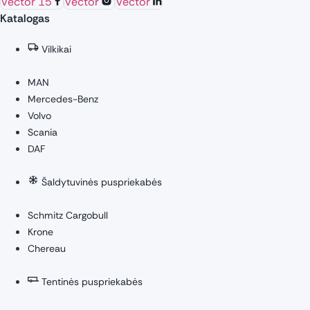
Vector 15
Vector
Vector
Katalogas
Vilkikai
MAN
Mercedes-Benz
Volvo
Scania
DAF
Šaldytuvinės puspriekabės
Schmitz Cargobull
Krone
Chereau
Tentinės puspriekabės