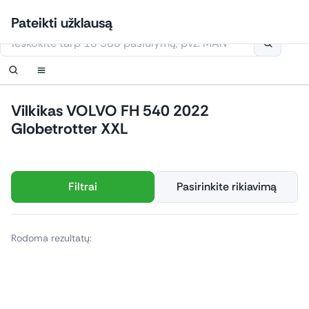
Eiti
Prisijungti
Nustatyti pranešimą
Nustatyti pranešimą
Susisiekite
Užsakyti perskambinimą
Pateikti užklausą
prie
Šioje svetainėje naudojami slapukai
turinio
Vilkikas VOLVO FH 540 2022
Globetrotter XXL
Filtrai
Pasirinkite rikiavimą
Rodoma rezultatų: